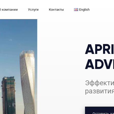
О компании
Услуги
Контакты
English
APRI
ADV
Эффекти
развити
Оставить з