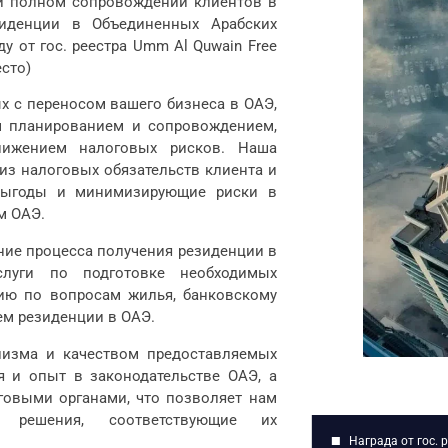
и полном сопровождении клиентов в
зиденции в Объединенных Арабских
у от гос. реестра Umm Al Quwain Free
есто)
х с переносом вашего бизнеса в ОАЭ,
м планированием и сопровождением,
нижением налоговых рисков. Наша
из налоговых обязательств клиента и
 выгоды и минимизирующие риски в
м ОАЭ.
ние процесса получения резиденции в
луги по подготовке необходимых
ию по вопросам жилья, банковскому
ем резиденции в ОАЭ.
изма и качеством предоставляемых
 и опыт в законодательстве ОАЭ, а
говыми органами, что позволяет нам
 решения, соответствующие их
Награда от гос. 